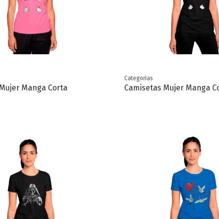
Categorias
Mujer Manga Corta
Camisetas Mujer Manga C