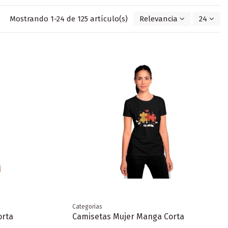
Mostrando 1-24 de 125 artículo(s)
Relevancia
24
Categorias
orta
Camisetas Mujer Manga Corta