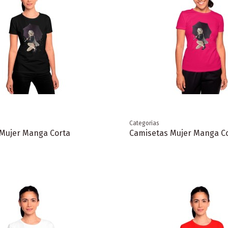
Categorias
Mujer Manga Corta
Camisetas Mujer Manga C