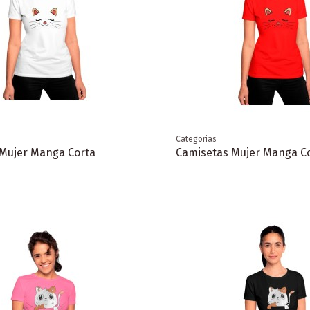
Categorias
Mujer Manga Corta
Camisetas Mujer Manga C