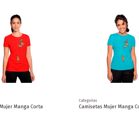
Categorias
Mujer Manga Corta
Camisetas Mujer Manga C