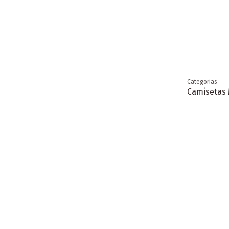
Categorias
Camisetas 