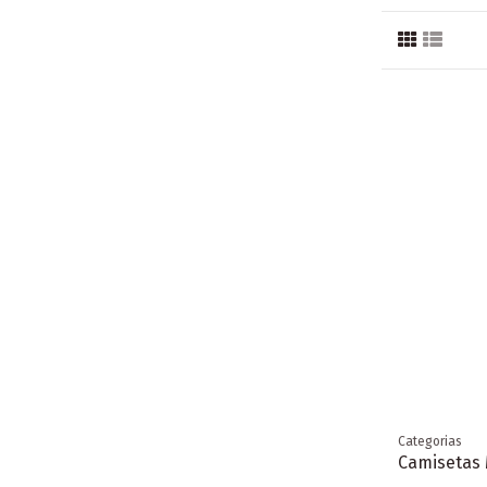
Categorias
Camisetas 